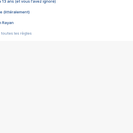
 a 13 ans (et vous l'avez ignoré)
e (littéralement)
im Rayan
 toutes les règles
s les jeux vidéo
us choquant de Rockstar ? - Le scandale BULLY
e plus moche de Steam
du RÊVE tourne au CAUCHEMAR
pendant 8 heures
it… à tort
umiliés par un jeu vidéo
ire - Final Fantasy 8
ti un empire - Age of Empires