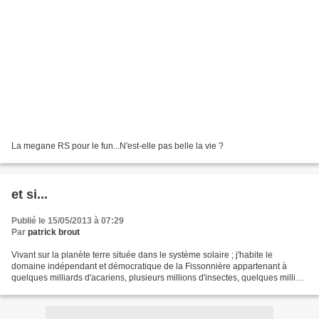
La megane RS pour le fun...N'est-elle pas belle la vie ?
et si...
Publié le 15/05/2013 à 07:29
Par
patrick brout
Vivant sur la planète terre située dans le système solaire ; j'habite le
domaine indépendant et démocratique de la Fissonnière appartenant à
quelques milliards d'acariens, plusieurs millions d'insectes, quelques milliers
d'espèces végétales et animales,...